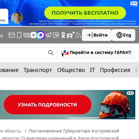
м
Войти
Eng
Перейти в систему ГАРАНТ
ование
Транспорт
Общество
IT
Профессия
П
я область
Постановление Губернатора Костромской
ой области "О внесении изменений в Закон Костромской