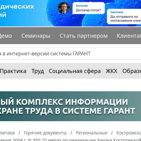
Демо
Семинары
Стать партнером
Клиента
Практика
Труд
Социальная сфера
ЖКХ
Образ
алитика
Горячие документы
Региональные
Костромска
 июня 2004 г. N 350 "О мерах по реализации Закона Костромск