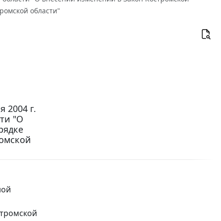
ромской области"
 2004 г.
ти "О
рядке
ромской
ной
стромской