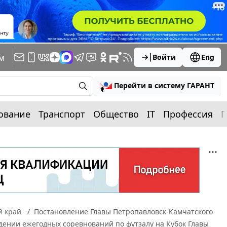
м
Войти
Eng
Перейти в систему ГАРАНТ
ование
Транспорт
Общество
IT
Профессия
П
й край
Постановление Главы Петропавловск-Камчатского
еждении ежегодных соревнований по футзалу на Кубок Главы