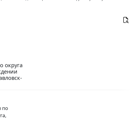
о округа
еждении
авловск-
 по
га,