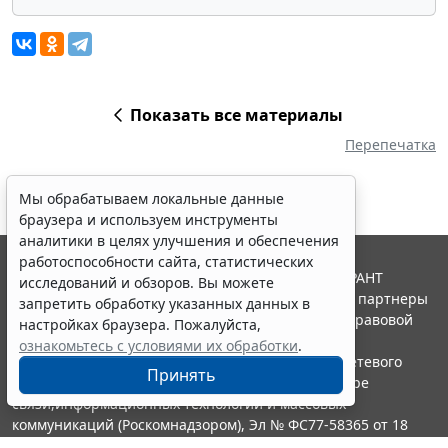
Показать все материалы
Перепечатка
Мы обрабатываем локальные данные
браузера и используем инструменты
аналитики в целях улучшения и обеспечения
работоспособности сайта, статистических
© ООО "НПП "ГАРАНТ-СЕРВИС", 2026. Система ГАРАНТ
исследований и обзоров. Вы можете
выпускается с 1990 года. Компания "Гарант" и ее партнеры
запретить обработку указанных данных в
являются участниками Российской ассоциации правовой
настройках браузера. Пожалуйста,
информации ГАРАНТ.
ознакомьтесь с условиями их обработки
.
Портал ГАРАНТ.РУ зарегистрирован в качестве сетевого
Принять
издания Федеральной службой по надзору в сфере
связи,информационных технологий и массовых
коммуникаций (Роскомнадзором), Эл № ФС77-58365 от 18
июня 2014 года.