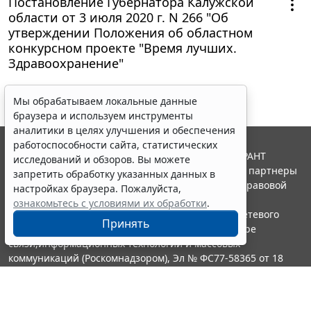
Постановление Губернатора Калужской
области от 3 июля 2020 г. N 266 "Об
утверждении Положения об областном
конкурсном проекте "Время лучших.
Здравоохранение"
Мы обрабатываем локальные данные
браузера и используем инструменты
аналитики в целях улучшения и обеспечения
работоспособности сайта, статистических
© ООО "НПП "ГАРАНТ-СЕРВИС", 2026. Система ГАРАНТ
исследований и обзоров. Вы можете
выпускается с 1990 года. Компания "Гарант" и ее партнеры
запретить обработку указанных данных в
являются участниками Российской ассоциации правовой
настройках браузера. Пожалуйста,
информации ГАРАНТ.
ознакомьтесь с условиями их обработки
.
Портал ГАРАНТ.РУ зарегистрирован в качестве сетевого
Принять
издания Федеральной службой по надзору в сфере
связи,информационных технологий и массовых
коммуникаций (Роскомнадзором), Эл № ФС77-58365 от 18
июня 2014 года.
16+