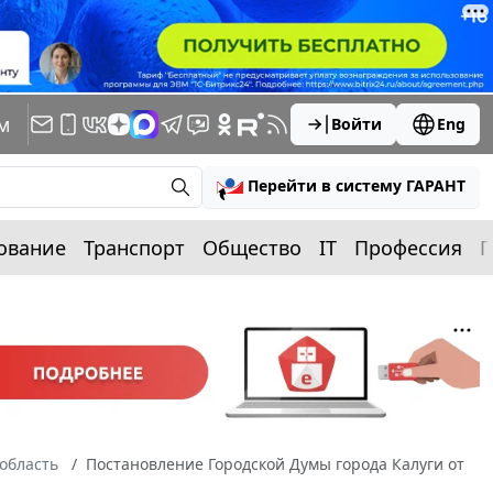
м
Войти
Eng
Перейти в систему ГАРАНТ
ование
Транспорт
Общество
IT
Профессия
П
область
Постановление Городской Думы города Калуги от