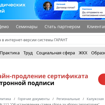
Демо
Семинары
Стать партнером
Клиента
Практика
Труд
Социальная сфера
ЖКХ
Образ
алитика
Горячие документы
Региональные
Калужская 
. N 112 "Об установлении ставки сбора за уборку территории"