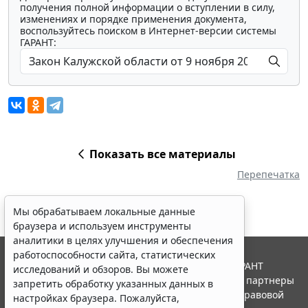
получения полной информации о вступлении в силу,
изменениях и порядке применения документа,
воспользуйтесь поиском в Интернет-версии системы
ГАРАНТ:
Показать все материалы
Перепечатка
Мы обрабатываем локальные данные
браузера и используем инструменты
аналитики в целях улучшения и обеспечения
работоспособности сайта, статистических
© ООО "НПП "ГАРАНТ-СЕРВИС", 2026. Система ГАРАНТ
исследований и обзоров. Вы можете
выпускается с 1990 года. Компания "Гарант" и ее партнеры
запретить обработку указанных данных в
являются участниками Российской ассоциации правовой
настройках браузера. Пожалуйста,