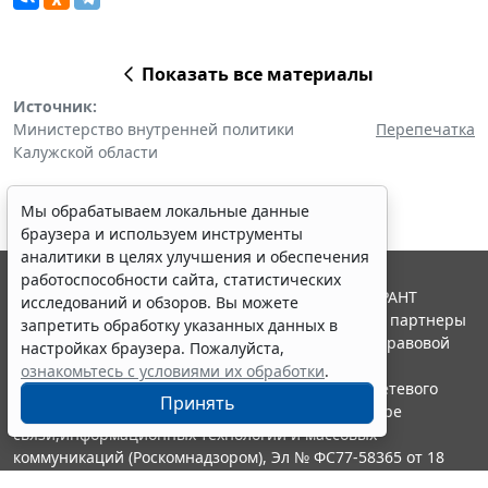
Показать все материалы
Источник:
Министерство внутренней политики
Перепечатка
Калужской области
Мы обрабатываем локальные данные
браузера и используем инструменты
аналитики в целях улучшения и обеспечения
работоспособности сайта, статистических
© ООО "НПП "ГАРАНТ-СЕРВИС", 2026. Система ГАРАНТ
исследований и обзоров. Вы можете
выпускается с 1990 года. Компания "Гарант" и ее партнеры
запретить обработку указанных данных в
являются участниками Российской ассоциации правовой
настройках браузера. Пожалуйста,
информации ГАРАНТ.
ознакомьтесь с условиями их обработки
.
Портал ГАРАНТ.РУ зарегистрирован в качестве сетевого
Принять
издания Федеральной службой по надзору в сфере
связи,информационных технологий и массовых
коммуникаций (Роскомнадзором), Эл № ФС77-58365 от 18
июня 2014 года.