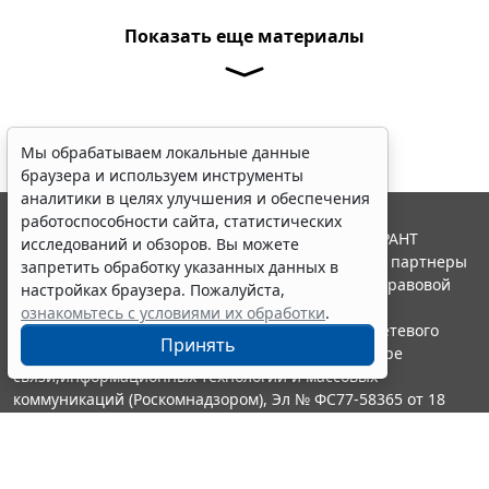
Показать еще материалы
Мы обрабатываем локальные данные
браузера и используем инструменты
аналитики в целях улучшения и обеспечения
работоспособности сайта, статистических
© ООО "НПП "ГАРАНТ-СЕРВИС", 2026. Система ГАРАНТ
исследований и обзоров. Вы можете
выпускается с 1990 года. Компания "Гарант" и ее партнеры
запретить обработку указанных данных в
являются участниками Российской ассоциации правовой
настройках браузера. Пожалуйста,
информации ГАРАНТ.
ознакомьтесь с условиями их обработки
.
Портал ГАРАНТ.РУ зарегистрирован в качестве сетевого
Принять
издания Федеральной службой по надзору в сфере
связи,информационных технологий и массовых
коммуникаций (Роскомнадзором), Эл № ФС77-58365 от 18
июня 2014 года.
16+