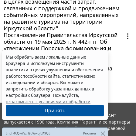
в целях возмещения части затрат,
связанных с поддержкой и продвижением
событийных мероприятий, направленных
на развитие туризма на территории
Иркутской области"
Постановление Правительства Иркутской
области от 19 мая 2025 г. N 442-пп "Об
утверждении Порядка формирования и
ведения реестра мастеров народных
Мы обрабатываем локальные данные
художественных промыслов,
браузера и используем инструменты
осуществляющих свою деятельность на
аналитики в целях улучшения и обеспечения
территории Иркутской области"
работоспособности сайта, статистических
исследований и обзоров. Вы можете
запретить обработку указанных данных в
настройках браузера. Пожалуйста,
ознакомьтесь с условиями их обработки
.
Принять
© ООО "НПП "ГАРАНТ-СЕРВИС", 2026. Система ГАРАНТ
выпускается с 1990 года. Компания "Гарант" и ее партнеры
являются участниками Российской ассоциации правовой
Erid: 4CQwVszH9pWwojUA9Q3
Реклама
информации ГАРАНТ.