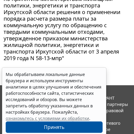
политики, энергетики и транспорта
Иркутской области решения о применении
порядка расчета размера платы за
коммунальную услугу по обращению с
твердыми коммунальными отходами,
утвержденное приказом министерства
жилищной политики, энергетики и
транспорта Иркутской области от 3 апреля
2019 года N 58-13-мпр"
Мы обрабатываем локальные данные
браузера и используем инструменты
аналитики в целях улучшения и обеспечения
работоспособности сайта, статистических
© ООО "НПП "ГАРАНТ-СЕРВИС", 2026. Система ГАРАНТ
исследований и обзоров. Вы можете
выпускается с 1990 года. Компания "Гарант" и ее партнеры
запретить обработку указанных данных в
являются участниками Российской ассоциации правовой
настройках браузера. Пожалуйста,
информации ГАРАНТ.
ознакомьтесь с условиями их обработки
.
Портал ГАРАНТ.РУ зарегистрирован в качестве сетевого
Принять
издания Федеральной службой по надзору в сфере