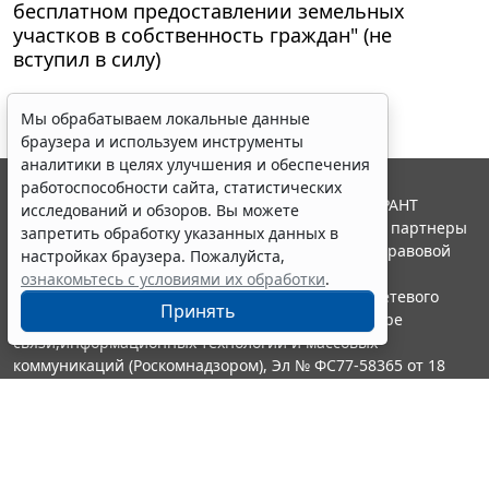
бесплатном предоставлении земельных
участков в собственность граждан" (не
вступил в силу)
Мы обрабатываем локальные данные
браузера и используем инструменты
аналитики в целях улучшения и обеспечения
работоспособности сайта, статистических
© ООО "НПП "ГАРАНТ-СЕРВИС", 2026. Система ГАРАНТ
исследований и обзоров. Вы можете
выпускается с 1990 года. Компания "Гарант" и ее партнеры
запретить обработку указанных данных в
являются участниками Российской ассоциации правовой
настройках браузера. Пожалуйста,
информации ГАРАНТ.
ознакомьтесь с условиями их обработки
.
Портал ГАРАНТ.РУ зарегистрирован в качестве сетевого
Принять
издания Федеральной службой по надзору в сфере
связи,информационных технологий и массовых
коммуникаций (Роскомнадзором), Эл № ФС77-58365 от 18
июня 2014 года.
16+
Контакты
8-800-200-88-88