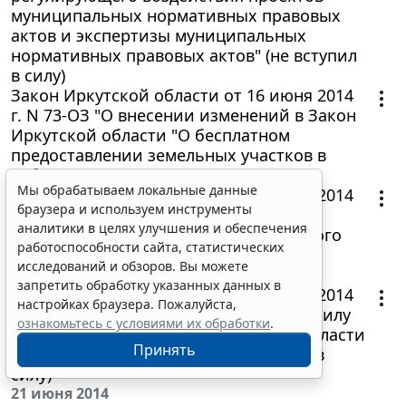
муниципальных нормативных правовых
актов и экспертизы муниципальных
нормативных правовых актов" (не вступил
в силу)
Закон Иркутской области от 16 июня 2014
г. N 73-ОЗ "О внесении изменений в Закон
Иркутской области "О бесплатном
предоставлении земельных участков в
собственность граждан"
Мы обрабатываем локальные данные
Закон Иркутской области от 11 июня 2014
браузера и используем инструменты
г. N 70-ОЗ "Об исполнении бюджета
аналитики в целях улучшения и обеспечения
Территориального фонда обязательного
работоспособности сайта, статистических
медицинского страхования граждан
исследований и обзоров. Вы можете
Иркутской области за 2013 год"
запретить обработку указанных данных в
Закон Иркутской области от 20 июня 2014
настройках браузера. Пожалуйста,
г. N 74-ОЗ "О признании утратившей силу
ознакомьтесь с условиями их обработки
.
части 1 статьи 3 Закона Иркутской области
Принять
"О транспортном налоге" (не вступил в
силу)
21 июня 2014