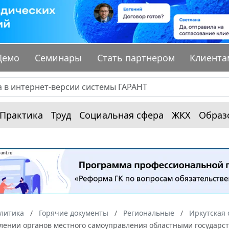
Демо
Семинары
Стать партнером
Клиента
Практика
Труд
Социальная сфера
ЖКХ
Образ
алитика
Горячие документы
Региональные
Иркутская 
елении органов местного самоуправления областными государ