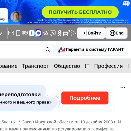
м
Войти
Eng
Перейти в систему ГАРАНТ
ование
Транспорт
Общество
IT
Профессия
П
область
Закон Иркутской области от 10 декабря 2003 г. N
ственными полномочиями по регулированию тарифов на