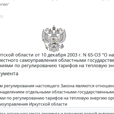
ргию"
03
тской области от 10 декабря 2003 г. N 65-ОЗ "О н
местного самоуправления областными государст
иями по регулированию тарифов на тепловую эн
кумента
регулирования настоящего Закона являются отношен
 наделением отдельными областными государственным
и по регулированию тарифов на тепловую энергию ор
моуправления Иркутской области
тра актуального текста документа и получения полной информа