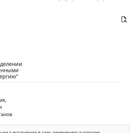
аделении
венными
ергию"
ия,
и
ганов
ции о вступлении в силу, изменениях и порядке