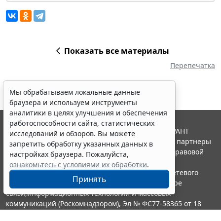
Показать все материалы
Перепечатка
Мы обрабатываем локальные данные
браузера и используем инструменты
аналитики в целях улучшения и обеспечения
работоспособности сайта, статистических
© ООО "НПП "ГАРАНТ-СЕРВИС", 2026. Система ГАРАНТ
исследований и обзоров. Вы можете
выпускается с 1990 года. Компания "Гарант" и ее партнеры
запретить обработку указанных данных в
являются участниками Российской ассоциации правовой
настройках браузера. Пожалуйста,
информации ГАРАНТ.
ознакомьтесь с условиями их обработки
.
Портал ГАРАНТ.РУ зарегистрирован в качестве сетевого
Принять
издания Федеральной службой по надзору в сфере
связи,информационных технологий и массовых
коммуникаций (Роскомнадзором), Эл № ФС77-58365 от 18
июня 2014 года.