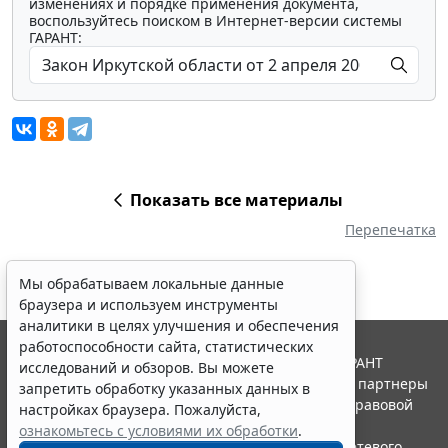
изменениях и порядке применения документа,
воспользуйтесь поиском в Интернет-версии системы
ГАРАНТ:
Показать все материалы
Перепечатка
Мы обрабатываем локальные данные
браузера и используем инструменты
аналитики в целях улучшения и обеспечения
работоспособности сайта, статистических
© ООО "НПП "ГАРАНТ-СЕРВИС", 2026. Система ГАРАНТ
исследований и обзоров. Вы можете
выпускается с 1990 года. Компания "Гарант" и ее партнеры
запретить обработку указанных данных в
являются участниками Российской ассоциации правовой
настройках браузера. Пожалуйста,
информации ГАРАНТ.
ознакомьтесь с условиями их обработки
.
Портал ГАРАНТ.РУ зарегистрирован в качестве сетевого