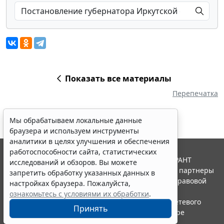
Показать все материалы
Перепечатка
Мы обрабатываем локальные данные
браузера и используем инструменты
аналитики в целях улучшения и обеспечения
работоспособности сайта, статистических
© ООО "НПП "ГАРАНТ-СЕРВИС", 2026. Система ГАРАНТ
исследований и обзоров. Вы можете
выпускается с 1990 года. Компания "Гарант" и ее партнеры
запретить обработку указанных данных в
являются участниками Российской ассоциации правовой
настройках браузера. Пожалуйста,
информации ГАРАНТ.
ознакомьтесь с условиями их обработки
.
Портал ГАРАНТ.РУ зарегистрирован в качестве сетевого
Принять
издания Федеральной службой по надзору в сфере
связи,информационных технологий и массовых