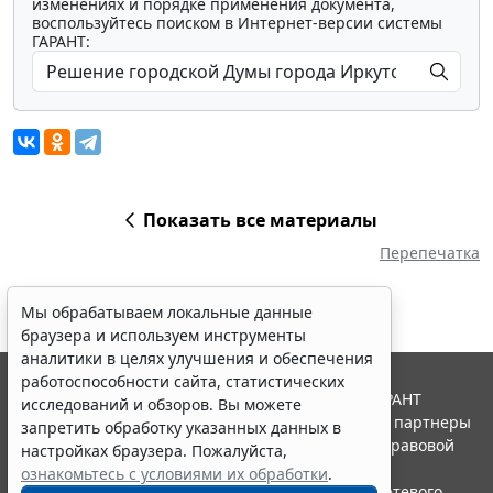
изменениях и порядке применения документа,
воспользуйтесь поиском в Интернет-версии системы
ГАРАНТ:
Показать все материалы
Перепечатка
Мы обрабатываем локальные данные
браузера и используем инструменты
аналитики в целях улучшения и обеспечения
работоспособности сайта, статистических
© ООО "НПП "ГАРАНТ-СЕРВИС", 2026. Система ГАРАНТ
исследований и обзоров. Вы можете
выпускается с 1990 года. Компания "Гарант" и ее партнеры
запретить обработку указанных данных в
являются участниками Российской ассоциации правовой
настройках браузера. Пожалуйста,
информации ГАРАНТ.
ознакомьтесь с условиями их обработки
.
Портал ГАРАНТ.РУ зарегистрирован в качестве сетевого