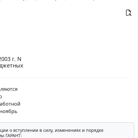
003 г. N
юджетных
еляются
о
работной
-ноябрь
ции о вступлении в силу, изменениях и порядке
мы ГАРАНТ: