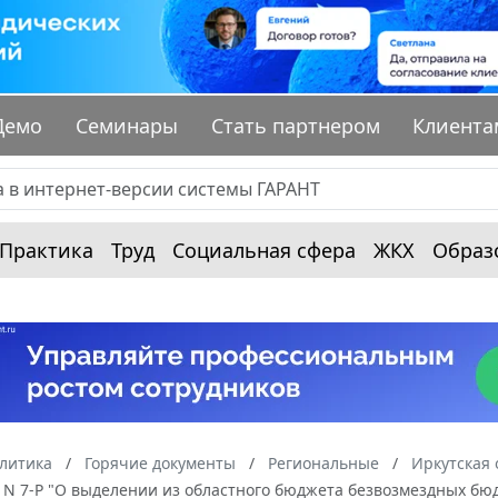
Демо
Семинары
Стать партнером
Клиента
Практика
Труд
Социальная сфера
ЖКХ
Образ
алитика
Горячие документы
Региональные
Иркутская 
г. N 7-Р "О выделении из областного бюджета безвозмездных 