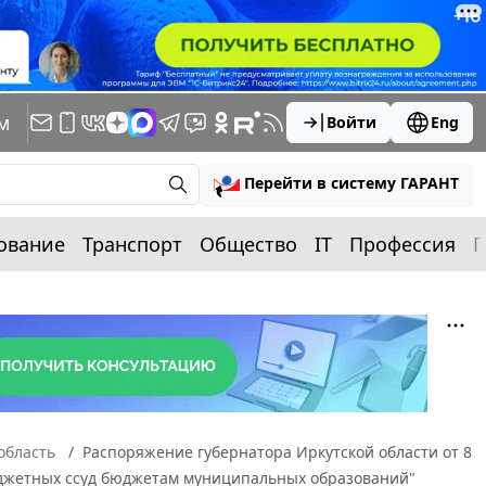
м
Войти
Eng
Перейти в систему ГАРАНТ
ование
Транспорт
Общество
IT
Профессия
П
область
Распоряжение губернатора Иркутской области от 8
бюджетных ссуд бюджетам муниципальных образований"