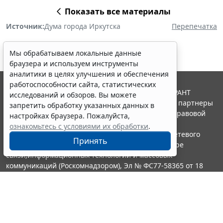
Показать все материалы
Источник:
Дума города Иркутска
Перепечатка
Мы обрабатываем локальные данные
браузера и используем инструменты
аналитики в целях улучшения и обеспечения
работоспособности сайта, статистических
© ООО "НПП "ГАРАНТ-СЕРВИС", 2026. Система ГАРАНТ
исследований и обзоров. Вы можете
выпускается с 1990 года. Компания "Гарант" и ее партнеры
запретить обработку указанных данных в
являются участниками Российской ассоциации правовой
настройках браузера. Пожалуйста,
информации ГАРАНТ.
ознакомьтесь с условиями их обработки
.
Портал ГАРАНТ.РУ зарегистрирован в качестве сетевого
Принять
издания Федеральной службой по надзору в сфере
связи,информационных технологий и массовых
коммуникаций (Роскомнадзором), Эл № ФС77-58365 от 18
июня 2014 года.
16+
Контакты
8-800-200-88-88