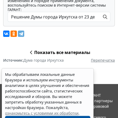
изменениях и порядке применения документа,
воспользуйтесь поиском в Интернет-версии системы
ГАРАНТ:
Показать все материалы
Источник:
Дума города Иркутска
Перепечатка
Мы обрабатываем локальные данные
браузера и используем инструменты
аналитики в целях улучшения и обеспечения
работоспособности сайта, статистических
© ООО "НПП "ГАРАНТ-СЕРВИС", 2026. Система ГАРАНТ
исследований и обзоров. Вы можете
выпускается с 1990 года. Компания "Гарант" и ее партнеры
запретить обработку указанных данных в
являются участниками Российской ассоциации правовой
настройках браузера. Пожалуйста,
информации ГАРАНТ.
ознакомьтесь с условиями их обработки
.
Портал ГАРАНТ.РУ зарегистрирован в качестве сетевого