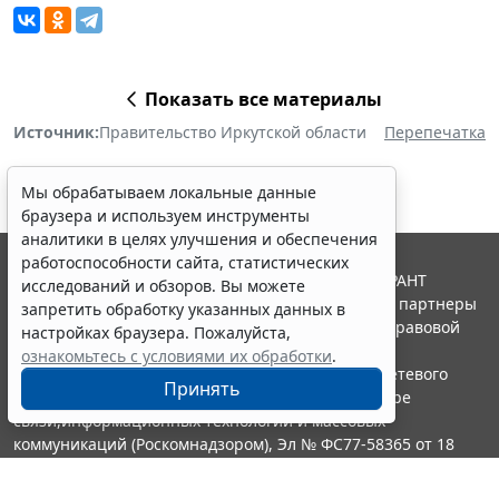
Показать все материалы
Источник:
Правительство Иркутской области
Перепечатка
Мы обрабатываем локальные данные
браузера и используем инструменты
аналитики в целях улучшения и обеспечения
работоспособности сайта, статистических
© ООО "НПП "ГАРАНТ-СЕРВИС", 2026. Система ГАРАНТ
исследований и обзоров. Вы можете
выпускается с 1990 года. Компания "Гарант" и ее партнеры
запретить обработку указанных данных в
являются участниками Российской ассоциации правовой
настройках браузера. Пожалуйста,
информации ГАРАНТ.
ознакомьтесь с условиями их обработки
.
Портал ГАРАНТ.РУ зарегистрирован в качестве сетевого
Принять
издания Федеральной службой по надзору в сфере
связи,информационных технологий и массовых
коммуникаций (Роскомнадзором), Эл № ФС77-58365 от 18
июня 2014 года.