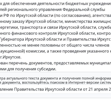
 для обеспечения деятельности бюджетных учреждени
лей регионального управления Федеральной службы
и РФ по Иркутской области (по согласованию), агентств
нному заказу Иркутской области, министерства жилищн
нергетики, транспорта и связи Иркутской области, служб
нного финансового контроля Иркутской области, контр
Губернатора Иркутской области и Правительства Иркут
ленностью не менее половины от общего числа членов
(аукционной) комиссии, а также проведения указанного 
 г.Иркутске.
ован перечень документов, предоставляемых муницип
ми для получения субсидии.
тра актуального текста документа и получения полной информа
 документа, воспользуйтесь поиском в Интернет-версии систе