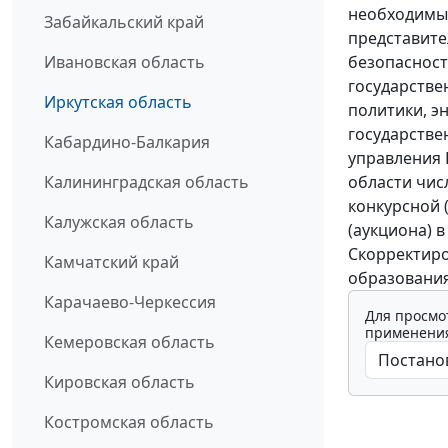
необходимых
Забайкальский край
представите
безопасност
Ивановская область
государстве
Иркутская область
политики, э
государстве
Кабардино-Балкария
управления 
области чис
Калининградская область
конкурсной 
Калужская область
(аукциона) в
Скорректир
Камчатский край
образования
Карачаево-Черкессия
Для просмо
применения
Кемеровская область
Кировская область
Костромская область