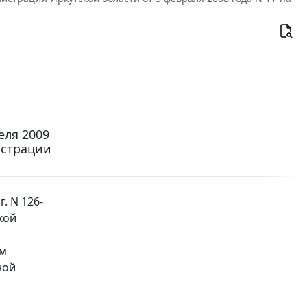
еля 2009
истрации
. N 126-
кой
ым
ной