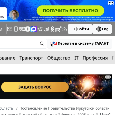
м
Войти
Eng
Перейти в систему ГАРАНТ
ование
Транспорт
Общество
IT
Профессия
П
область
Постановление Правительства Иркутской области
истрации Иркутской области от 5 февраля 2008 года N 11-па"