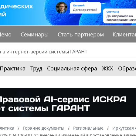
Демо
Семинары
Стать партнером
Клиента
Практика
Труд
Социальная сфера
ЖКХ
Образ
алитика
Горячие документы
Региональные
Иркутская 
2009 г. N 126-ПП "О внесении изменений в постановление админ