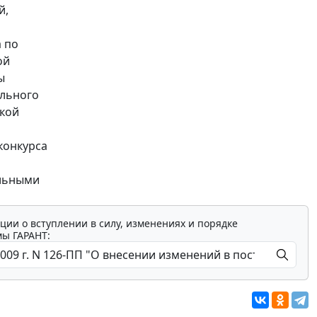
й,
а по
ой
ы
ольного
ской
конкурса
альными
ции о вступлении в силу, изменениях и порядке
мы ГАРАНТ: