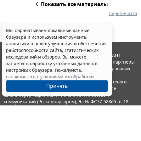
Показать все материалы
Перепечатка
Мы обрабатываем локальные данные
браузера и используем инструменты
аналитики в целях улучшения и обеспечения
работоспособности сайта, статистических
© ООО "НПП "ГАРАНТ-СЕРВИС", 2026. Система ГАРАНТ
исследований и обзоров. Вы можете
выпускается с 1990 года. Компания "Гарант" и ее партнеры
запретить обработку указанных данных в
являются участниками Российской ассоциации правовой
настройках браузера. Пожалуйста,
информации ГАРАНТ.
ознакомьтесь с условиями их обработки
.
Портал ГАРАНТ.РУ зарегистрирован в качестве сетевого
Принять
издания Федеральной службой по надзору в сфере
связи,информационных технологий и массовых
коммуникаций (Роскомнадзором), Эл № ФС77-58365 от 18
июня 2014 года.
16+
Контакты
8-800-200-88-88