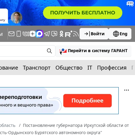
м
Войти
Eng
Перейти в систему ГАРАНТ
ование
Транспорт
Общество
IT
Профессия
П
область
Постановление губернатора Иркутской области от
Усть-Ордынского Бурятского автономного округа"