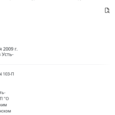
 2009 г.
 Усть-
N 103-П
ть-
-П "О
ским
нском