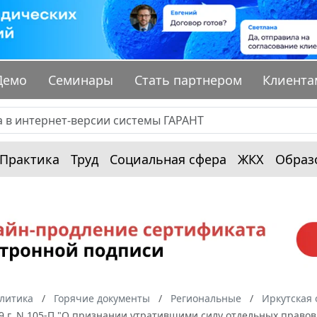
Демо
Семинары
Стать партнером
Клиента
Практика
Труд
Социальная сфера
ЖКХ
Образ
алитика
Горячие документы
Региональные
Иркутская 
9 г. N 105-П "О признании утратившими силу отдельных правов