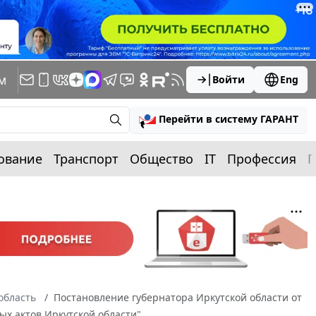
м
Войти
Eng
Перейти в систему ГАРАНТ
ование
Транспорт
Общество
IT
Профессия
П
область
Постановление губернатора Иркутской области от
ых актов Иркутской области"