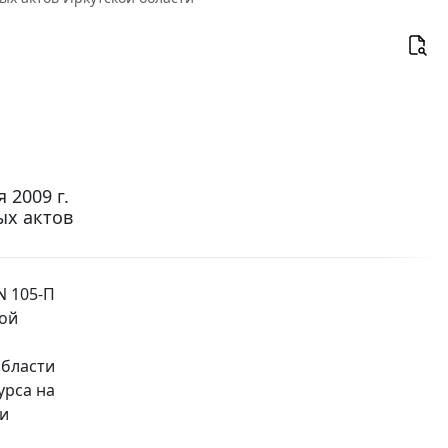
 2009 г.
ых актов
N 105-П
кой
области
урса на
ми