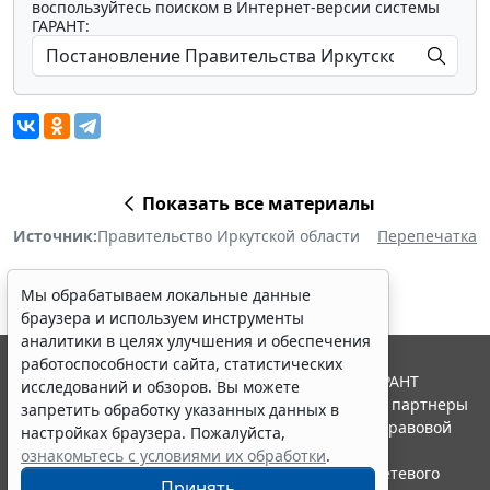
воспользуйтесь поиском в Интернет-версии системы
ГАРАНТ:
Показать все материалы
Источник:
Правительство Иркутской области
Перепечатка
Мы обрабатываем локальные данные
браузера и используем инструменты
аналитики в целях улучшения и обеспечения
работоспособности сайта, статистических
© ООО "НПП "ГАРАНТ-СЕРВИС", 2026. Система ГАРАНТ
исследований и обзоров. Вы можете
выпускается с 1990 года. Компания "Гарант" и ее партнеры
запретить обработку указанных данных в
являются участниками Российской ассоциации правовой
настройках браузера. Пожалуйста,
информации ГАРАНТ.
ознакомьтесь с условиями их обработки
.
Портал ГАРАНТ.РУ зарегистрирован в качестве сетевого
Принять