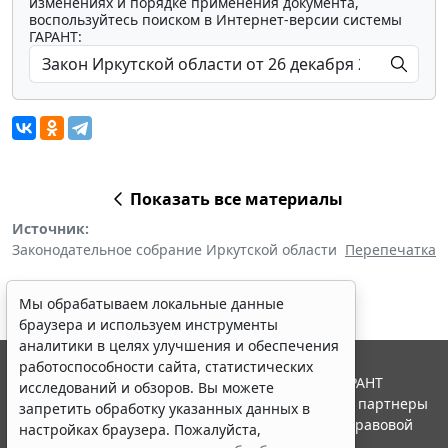
изменениях и порядке применения документа,
воспользуйтесь поиском в Интернет-версии системы
ГАРАНТ:
Показать все материалы
Источник:
Законодательное собрание Иркутской области
Перепечатка
Мы обрабатываем локальные данные
браузера и используем инструменты
аналитики в целях улучшения и обеспечения
работоспособности сайта, статистических
© ООО "НПП "ГАРАНТ-СЕРВИС", 2026. Система ГАРАНТ
исследований и обзоров. Вы можете
выпускается с 1990 года. Компания "Гарант" и ее партнеры
запретить обработку указанных данных в
являются участниками Российской ассоциации правовой
настройках браузера. Пожалуйста,
информации ГАРАНТ.