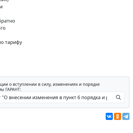
им
братно
ого
по тарифу
ции о вступлении в силу, изменениях и порядке
мы ГАРАНТ: