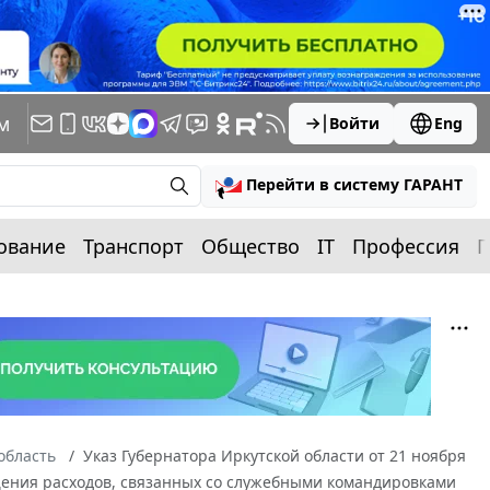
м
Войти
Eng
Перейти в систему ГАРАНТ
ование
Транспорт
Общество
IT
Профессия
П
область
Указ Губернатора Иркутской области от 21 ноября
ещения расходов, связанных со служебными командировками