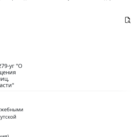
79-уг "О
ещения
иц,
асти"
лужебными
утской
ния)