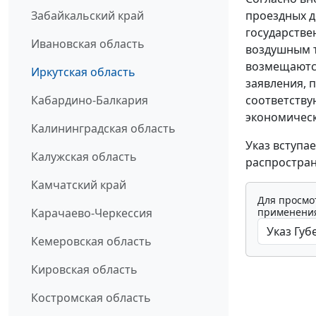
проездных д
Забайкальский край
государстве
Ивановская область
воздушным т
возмещаются
Иркутская область
заявления, 
соответству
Кабардино-Балкария
экономическ
Калининградская область
Указ вступа
Калужская область
распростран
Камчатский край
Для просмо
применения
Карачаево-Черкессия
Кемеровская область
Кировская область
Костромская область