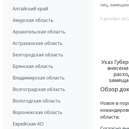
лиц, замещаю
Алтайский край
3 декабря 202
Амурская область
Архангельская область
Астраханская область
Белгородская область
Указ Губер
Брянская область
внесени
расхо
Владимирская область
замеща
Обзор до
Волгоградская область
Вологодская область
Новое в пор
командиров
Воронежская область
области.
Еврейская АО
Согласно вн