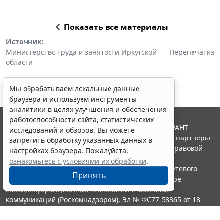
Показать все материалы
Источник:
Министерство труда и занятости Иркутской
Перепечатка
области
Мы обрабатываем локальные данные
браузера и используем инструменты
аналитики в целях улучшения и обеспечения
работоспособности сайта, статистических
© ООО "НПП "ГАРАНТ-СЕРВИС", 2026. Система ГАРАНТ
исследований и обзоров. Вы можете
выпускается с 1990 года. Компания "Гарант" и ее партнеры
запретить обработку указанных данных в
являются участниками Российской ассоциации правовой
настройках браузера. Пожалуйста,
информации ГАРАНТ.
ознакомьтесь с условиями их обработки
.
Портал ГАРАНТ.РУ зарегистрирован в качестве сетевого
Принять
издания Федеральной службой по надзору в сфере
связи,информационных технологий и массовых
коммуникаций (Роскомнадзором), Эл № ФС77-58365 от 18
июня 2014 года.