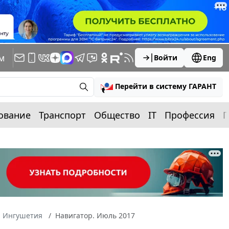
м
Войти
Eng
Перейти в систему ГАРАНТ
ование
Транспорт
Общество
IT
Профессия
П
а Ингушетия
Навигатор. Июль 2017