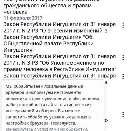
гражданского общества и правам
человека"
11 февраля 2017
Закон Республики Ингушетия от 31 января
2017 г. N 2-РЗ "О внесении изменений в
Закон Республики Ингушетия "Об
Общественной палате Республики
Ингушетия"
Закон Республики Ингушетия от 31 января
Мы обрабатываем локальные данные
2017 г. N 3-РЗ "Об Уполномоченном по
браузера и используем инструменты
правам человека в Республике Ингушетия"
аналитики в целях улучшения и обеспечения
Закон Республики Ингушетия от 31 января
работоспособности сайта, статистических
2017 г. N 1-РЗ "О внесении изменений в
исследований и обзоров. Вы можете
Закон Республики Ингушетия "Об
запретить обработку указанных данных в
особенностях оборота земель
настройках браузера. Пожалуйста,
сельскохозяйственного назначения"
ознакомьтесь с условиями их обработки
.
4 февраля 2017
Принять
Решение Новоредантского сельского
Совета Малгобекского муниципального
района Республики Ингушетия от 16