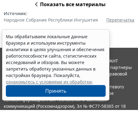
Показать все материалы
Источник:
Народное Собрание Республики Ингушетия
Перепечатка
Мы обрабатываем локальные данные
браузера и используем инструменты
аналитики в целях улучшения и обеспечения
работоспособности сайта, статистических
© ООО "НПП "ГАРАНТ-СЕРВИС", 2026. Система ГАРАНТ
исследований и обзоров. Вы можете
выпускается с 1990 года. Компания "Гарант" и ее партнеры
запретить обработку указанных данных в
являются участниками Российской ассоциации правовой
настройках браузера. Пожалуйста,
информации ГАРАНТ.
ознакомьтесь с условиями их обработки
.
Портал ГАРАНТ.РУ зарегистрирован в качестве сетевого
Принять
издания Федеральной службой по надзору в сфере
связи,информационных технологий и массовых
коммуникаций (Роскомнадзором), Эл № ФС77-58365 от 18
июня 2014 года.
16+
Контакты
8-800-200-88-88