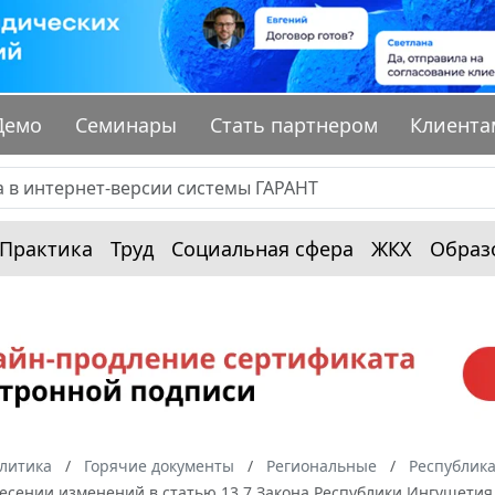
Демо
Семинары
Стать партнером
Клиента
Практика
Труд
Социальная сфера
ЖКХ
Образ
алитика
Горячие документы
Региональные
Республик
внесении изменений в статью 13.7 Закона Республики Ингушети