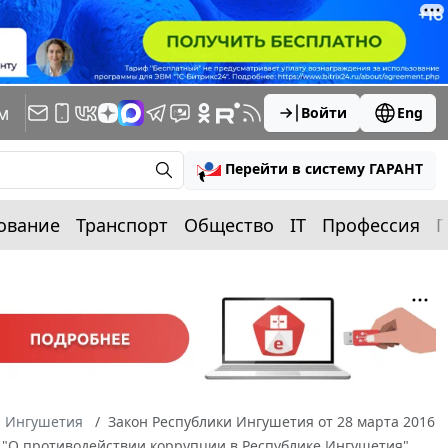
м
Войти
Eng
Перейти в систему ГАРАНТ
ование
Транспорт
Общество
IT
Профессия
П
а Ингушетия
Закон Республики Ингушетия от 28 марта 2016
я "О противодействии коррупции в Республике Ингушетия"