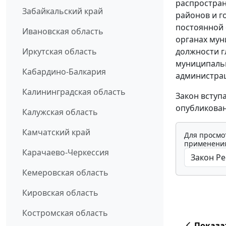
распростран
Забайкальский край
районов и г
постоянной 
Ивановская область
органах мун
должности г
Иркутская область
муниципаль
Кабардино-Балкария
администрац
Калининградская область
Закон вступ
опубликован
Калужская область
Камчатский край
Для просмо
применения
Карачаево-Черкессия
Кемеровская область
Кировская область
Костромская область
Показа