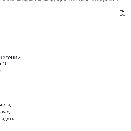
внесении
 "О
я"
чета,
нках,
ладеть