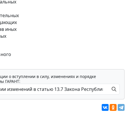
пальных
ительных
ещающих
ав иных
ных
ьного
ции о вступлении в силу, изменениях и порядке
мы ГАРАНТ: