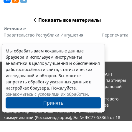
Показать все материалы
Источник:
Правительство Республики Ингушетия
Перепечатка
Мы обрабатываем локальные данные
браузера и используем инструменты
аналитики в целях улучшения и обеспечения
работоспособности сайта, статистических
© ООО "НПП "ГАРАНТ-СЕРВИС", 2026. Система ГАРАНТ
исследований и обзоров. Вы можете
выпускается с 1990 года. Компания "Гарант" и ее партнеры
запретить обработку указанных данных в
являются участниками Российской ассоциации правовой
настройках браузера. Пожалуйста,
информации ГАРАНТ.
ознакомьтесь с условиями их обработки
.
Портал ГАРАНТ.РУ зарегистрирован в качестве сетевого
Принять
издания Федеральной службой по надзору в сфере
связи,информационных технологий и массовых
коммуникаций (Роскомнадзором), Эл № ФС77-58365 от 18
июня 2014 года.