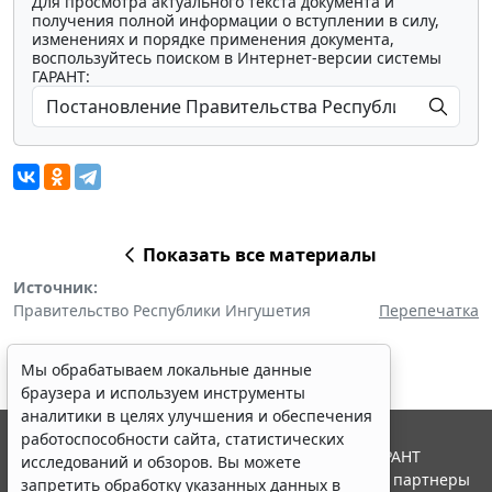
Для просмотра актуального текста документа и
получения полной информации о вступлении в силу,
изменениях и порядке применения документа,
воспользуйтесь поиском в Интернет-версии системы
ГАРАНТ:
Показать все материалы
Источник:
Правительство Республики Ингушетия
Перепечатка
Мы обрабатываем локальные данные
браузера и используем инструменты
аналитики в целях улучшения и обеспечения
работоспособности сайта, статистических
© ООО "НПП "ГАРАНТ-СЕРВИС", 2026. Система ГАРАНТ
исследований и обзоров. Вы можете
выпускается с 1990 года. Компания "Гарант" и ее партнеры
запретить обработку указанных данных в