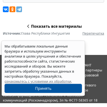
Показать все материалы
Источник:
Глава Республики Ингушетия
Перепечатка
Мы обрабатываем локальные данные
браузера и используем инструменты
аналитики в целях улучшения и обеспечения
работоспособности сайта, статистических
© ООО "НПП "ГАРАНТ-СЕРВИС", 2026. Система ГАРАНТ
исследований и обзоров. Вы можете
выпускается с 1990 года. Компания "Гарант" и ее партнеры
запретить обработку указанных данных в
являются участниками Российской ассоциации правовой
настройках браузера. Пожалуйста,
информации ГАРАНТ.
ознакомьтесь с условиями их обработки
.
Портал ГАРАНТ.РУ зарегистрирован в качестве сетевого
Принять
издания Федеральной службой по надзору в сфере
связи,информационных технологий и массовых
коммуникаций (Роскомнадзором), Эл № ФС77-58365 от 18
июня 2014 года.