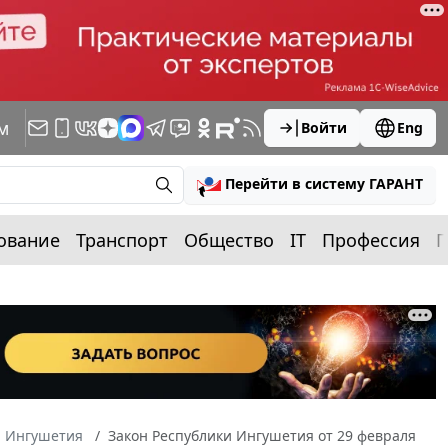
м
Войти
Eng
Перейти в систему ГАРАНТ
ование
Транспорт
Общество
IT
Профессия
П
а Ингушетия
Закон Республики Ингушетия от 29 февраля