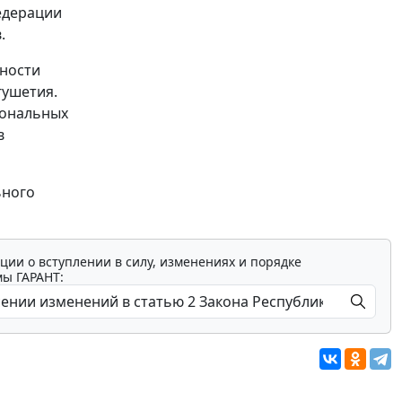
едерации
.
сности
гушетия.
иональных
в
ьного
ции о вступлении в силу, изменениях и порядке
мы ГАРАНТ: