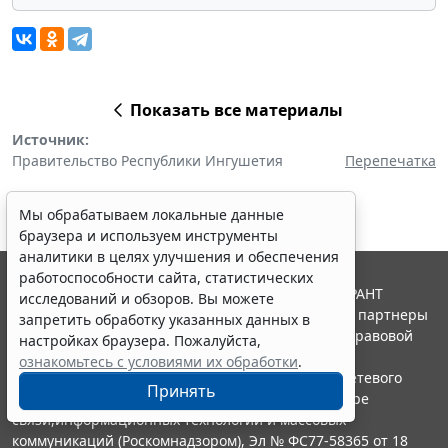
Показать все материалы
Источник:
Правительство Республики Ингушетия
Перепечатка
Мы обрабатываем локальные данные
браузера и используем инструменты
аналитики в целях улучшения и обеспечения
работоспособности сайта, статистических
© ООО "НПП "ГАРАНТ-СЕРВИС", 2026. Система ГАРАНТ
исследований и обзоров. Вы можете
выпускается с 1990 года. Компания "Гарант" и ее партнеры
запретить обработку указанных данных в
являются участниками Российской ассоциации правовой
настройках браузера. Пожалуйста,
информации ГАРАНТ.
ознакомьтесь с условиями их обработки
.
Портал ГАРАНТ.РУ зарегистрирован в качестве сетевого
Принять
издания Федеральной службой по надзору в сфере
связи,информационных технологий и массовых
коммуникаций (Роскомнадзором), Эл № ФС77-58365 от 18