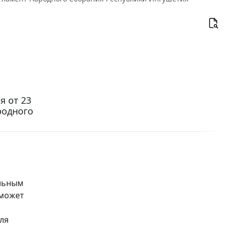
я от 23
родного
ельным
 может
ля