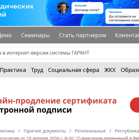
Демо
Семинары
Стать партнером
Клиента
Практика
Труд
Социальная сфера
ЖКХ
Образ
алитика
Горячие документы
Региональные
Республик
гушетия от 23 апреля 2026 г. N 91 "О внесении изменений в 