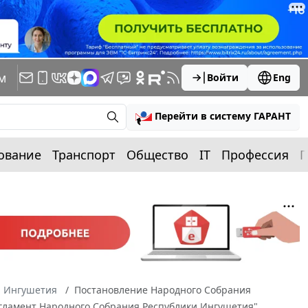
м
Войти
Eng
Перейти в систему ГАРАНТ
ование
Транспорт
Общество
IT
Профессия
П
а Ингушетия
Постановление Народного Собрания
Регламент Народного Собрания Республики Ингушетия"