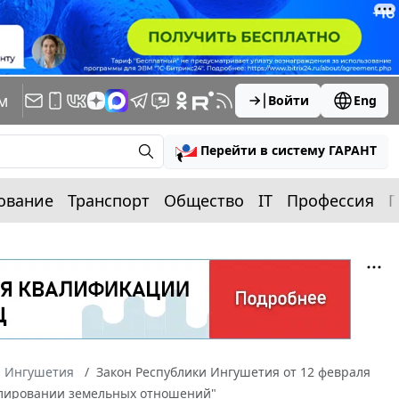
м
Войти
Eng
Перейти в систему ГАРАНТ
ование
Транспорт
Общество
IT
Профессия
П
а Ингушетия
Закон Республики Ингушетия от 12 февраля
гулировании земельных отношений"