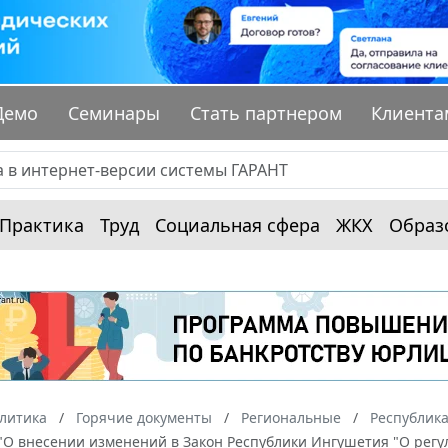
Демо
Семинары
Стать партнером
Клиента
Практика
Труд
Социальная сфера
ЖКХ
Образ
алитика
Горячие документы
Региональные
Республик
З "О внесении изменений в Закон Республики Ингушетия "О ре