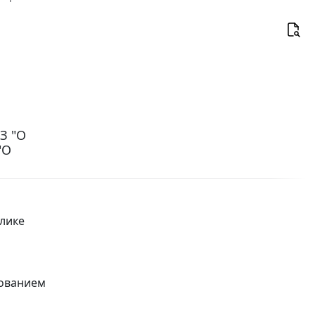
З "О
"О
лике
зованием