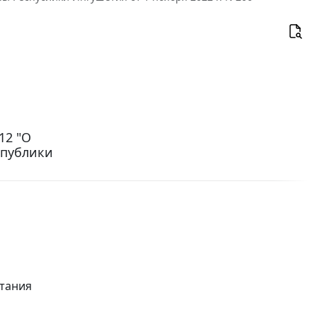
12 "О
спублики
итания