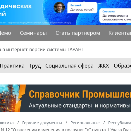
Демо
Семинары
Стать партнером
Клиента
Практика
Труд
Социальная сфера
ЖКХ
Образ
алитика
Горячие документы
Региональные
Республик
. N 12 "О внесении изменения в подпункт "в" пункта 1 Указа Гла