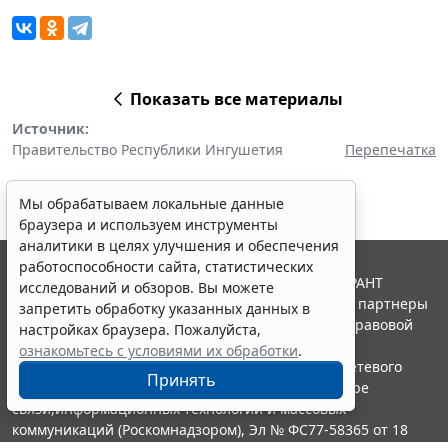
Показать все материалы
Источник:
Правительство Республики Ингушетия
Перепечатка
Мы обрабатываем локальные данные
браузера и используем инструменты
аналитики в целях улучшения и обеспечения
работоспособности сайта, статистических
© ООО "НПП "ГАРАНТ-СЕРВИС", 2026. Система ГАРАНТ
исследований и обзоров. Вы можете
выпускается с 1990 года. Компания "Гарант" и ее партнеры
запретить обработку указанных данных в
являются участниками Российской ассоциации правовой
настройках браузера. Пожалуйста,
информации ГАРАНТ.
ознакомьтесь с условиями их обработки
.
Портал ГАРАНТ.РУ зарегистрирован в качестве сетевого
Принять
издания Федеральной службой по надзору в сфере
связи,информационных технологий и массовых
коммуникаций (Роскомнадзором), Эл № ФС77-58365 от 18