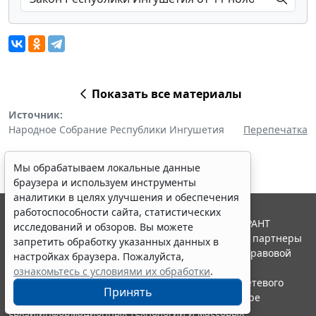
Показать все материалы
Источник:
Народное Собрание Республики Ингушетия
Перепечатка
Мы обрабатываем локальные данные
браузера и используем инструменты
аналитики в целях улучшения и обеспечения
работоспособности сайта, статистических
© ООО "НПП "ГАРАНТ-СЕРВИС", 2026. Система ГАРАНТ
исследований и обзоров. Вы можете
выпускается с 1990 года. Компания "Гарант" и ее партнеры
запретить обработку указанных данных в
являются участниками Российской ассоциации правовой
настройках браузера. Пожалуйста,
информации ГАРАНТ.
ознакомьтесь с условиями их обработки
.
Портал ГАРАНТ.РУ зарегистрирован в качестве сетевого
Принять
издания Федеральной службой по надзору в сфере
связи,информационных технологий и массовых