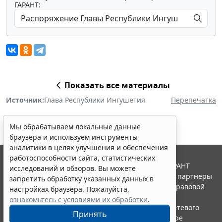
ГАРАНТ:
Показать все материалы
Источник:
Глава Республики Ингушетия
Перепечатка
Мы обрабатываем локальные данные
браузера и используем инструменты
аналитики в целях улучшения и обеспечения
работоспособности сайта, статистических
© ООО "НПП "ГАРАНТ-СЕРВИС", 2026. Система ГАРАНТ
исследований и обзоров. Вы можете
выпускается с 1990 года. Компания "Гарант" и ее партнеры
запретить обработку указанных данных в
являются участниками Российской ассоциации правовой
настройках браузера. Пожалуйста,
информации ГАРАНТ.
ознакомьтесь с условиями их обработки
.
Портал ГАРАНТ.РУ зарегистрирован в качестве сетевого
Принять
издания Федеральной службой по надзору в сфере