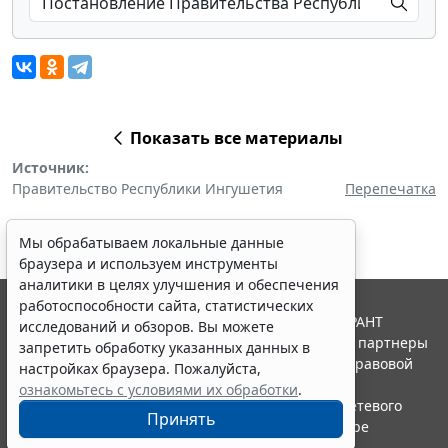
Показать все материалы
Источник:
Правительство Республики Ингушетия
Перепечатка
Мы обрабатываем локальные данные
браузера и используем инструменты
аналитики в целях улучшения и обеспечения
работоспособности сайта, статистических
© ООО "НПП "ГАРАНТ-СЕРВИС", 2026. Система ГАРАНТ
исследований и обзоров. Вы можете
выпускается с 1990 года. Компания "Гарант" и ее партнеры
запретить обработку указанных данных в
являются участниками Российской ассоциации правовой
настройках браузера. Пожалуйста,
информации ГАРАНТ.
ознакомьтесь с условиями их обработки
.
Портал ГАРАНТ.РУ зарегистрирован в качестве сетевого
Принять
издания Федеральной службой по надзору в сфере
связи,информационных технологий и массовых