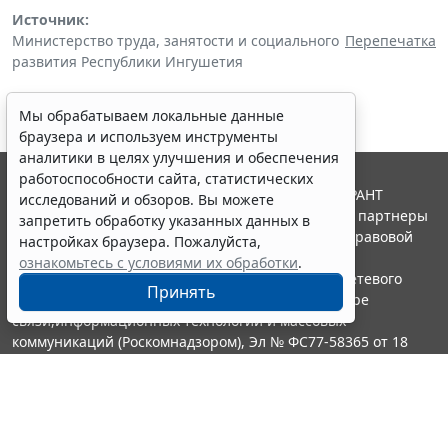
Источник:
Министерство труда, занятости и социального
Перепечатка
развития Республики Ингушетия
Мы обрабатываем локальные данные
браузера и используем инструменты
аналитики в целях улучшения и обеспечения
работоспособности сайта, статистических
© ООО "НПП "ГАРАНТ-СЕРВИС", 2026. Система ГАРАНТ
исследований и обзоров. Вы можете
выпускается с 1990 года. Компания "Гарант" и ее партнеры
запретить обработку указанных данных в
являются участниками Российской ассоциации правовой
настройках браузера. Пожалуйста,
информации ГАРАНТ.
ознакомьтесь с условиями их обработки
.
Портал ГАРАНТ.РУ зарегистрирован в качестве сетевого
Принять
издания Федеральной службой по надзору в сфере
связи,информационных технологий и массовых
коммуникаций (Роскомнадзором), Эл № ФС77-58365 от 18
июня 2014 года.
16+
Контакты
8-800-200-88-88