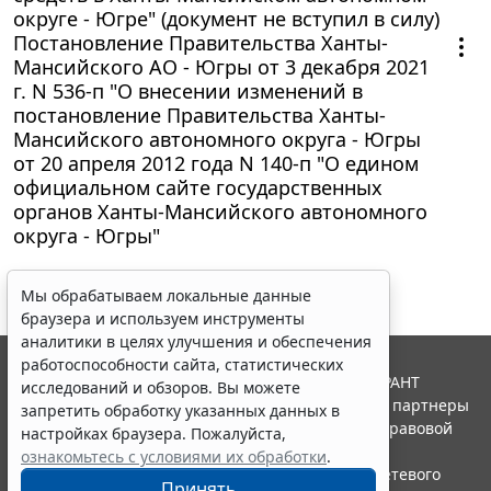
округе - Югре" (документ не вступил в силу)
Постановление Правительства Ханты-
Мансийского АО - Югры от 3 декабря 2021
г. N 536-п "О внесении изменений в
постановление Правительства Ханты-
Мансийского автономного округа - Югры
от 20 апреля 2012 года N 140-п "О едином
официальном сайте государственных
органов Ханты-Мансийского автономного
округа - Югры"
Мы обрабатываем локальные данные
браузера и используем инструменты
аналитики в целях улучшения и обеспечения
работоспособности сайта, статистических
© ООО "НПП "ГАРАНТ-СЕРВИС", 2026. Система ГАРАНТ
исследований и обзоров. Вы можете
выпускается с 1990 года. Компания "Гарант" и ее партнеры
запретить обработку указанных данных в
являются участниками Российской ассоциации правовой
настройках браузера. Пожалуйста,
информации ГАРАНТ.
ознакомьтесь с условиями их обработки
.
Портал ГАРАНТ.РУ зарегистрирован в качестве сетевого
Принять