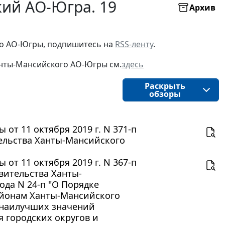
ий АО-Югра. 19
Архив
о АО-Югры, подпишитесь на 
RSS-ленту
.
нты-Мансийского АО-Югры
см.
здесь
Раскрыть
обзоры
от 11 октября 2019 г. N 371-п
ельства Ханты-Мансийского
от 11 октября 2019 г. N 367-п
вительства Ханты-
ода N 24-п "О Порядке
айонам Ханты-Мансийского
 наилучших значений
я городских округов и