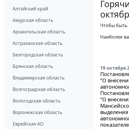
Горячи
Алтайский край
октябр
Амурская область
Чтобы быть 
Архангельская область
Наиболее ва
Астраханская область
Белгородская область
Брянская область
19 октября 
Постановле
Владимирская область
"О внесен
автономног
Волгоградская область
Постановле
"О внесен
Вологодская область
Мансийског
выделения
Воронежская область
автономно
Еврейская АО
показателе