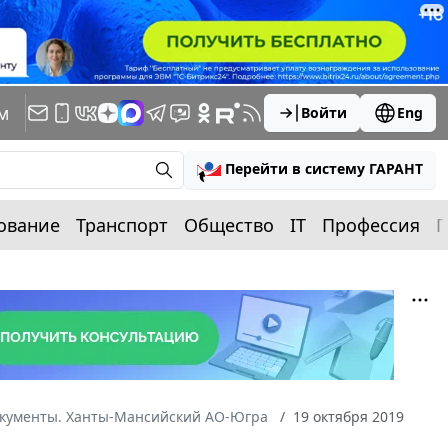
м
Войти
Eng
Перейти в систему ГАРАНТ
ование
Транспорт
Общество
IT
Профессия
П
окументы. Ханты-Мансийский АО-Югра
19 октября 2019