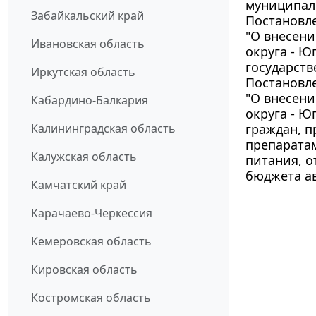
муниципал
Забайкальский край
Постановле
"О внесен
Ивановская область
округа - Ю
государств
Иркутская область
Постановле
"О внесен
Кабардино-Балкария
округа - Ю
Калининградская область
граждан, 
препарата
Калужская область
питания, о
бюджета а
Камчатский край
Карачаево-Черкессия
Кемеровская область
Кировская область
Костромская область