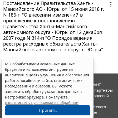
Постановление Правительства Ханты-
Мансийского АО - Югры от 15 июня 2018 г.
N 186-п "О внесении изменений в
приложение к постановлению
Правительства Ханты-Мансийского
автономного округа - Югры от 12 декабря
2007 года N 314-п "О Порядке ведения
реестра расходных обязательств Ханты-
Мансийского автономного округа - Югры"
Мы обрабатываем локальные данные
браузера и используем инструменты
аналитики в целях улучшения и обеспечения
работоспособности сайта, статистических
© ООО "НПП "ГАРАНТ-СЕРВИС", 2026. Система ГАРАНТ
исследований и обзоров. Вы можете
выпускается с 1990 года. Компания "Гарант" и ее партнеры
запретить обработку указанных данных в
являются участниками Российской ассоциации правовой
настройках браузера. Пожалуйста,
информации ГАРАНТ.
ознакомьтесь с условиями их обработки
.
Портал ГАРАНТ.РУ зарегистрирован в качестве сетевого
Принять
издания Федеральной службой по надзору в сфере
связи,информационных технологий и массовых