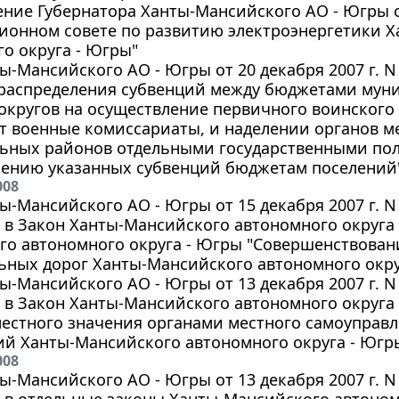
ние Губернатора Ханты-Мансийского АО - Югры от 
ионном совете по развитию электроэнергетики 
о округа - Югры"
ы-Мансийского АО - Югры от 20 декабря 2007 г. N
 распределения субвенций между бюджетами мун
округов на осуществление первичного воинского 
т военные комиссариаты, и наделении органов м
ьных районов отдельными государственными пол
лению указанных субвенций бюджетам поселений
008
ы-Мансийского АО - Югры от 15 декабря 2007 г. N
в Закон Ханты-Мансийского автономного округа 
о автономного округа - Югры "Совершенствовани
ных дорог Ханты-Мансийского автономного округ
ы-Мансийского АО - Югры от 13 декабря 2007 г. N
в Закон Ханты-Мансийского автономного округа
местного значения органами местного самоуправ
й Ханты-Мансийского автономного округа - Югры
008
ы-Мансийского АО - Югры от 13 декабря 2007 г. N
в отдельные законы Ханты-Мансийского автоном