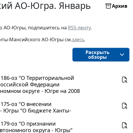
кий АО-Югра. Январь
Архив
о АО-Югры, подпишитесь на 
RSS-ленту
.
нты-Мансийского АО-Югры
см.
здесь
Раскрыть
обзоры
N 186-оз "О Территориальной
Российской Федерации
омном округе - Югре на 2008
 175-оз "О внесении
- Югры "О бюджете Ханты-
 179-оз "О признании
втономного округа - Югры"