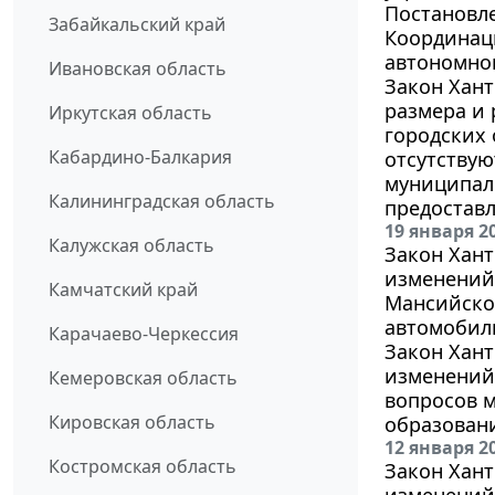
Постановле
Забайкальский край
Координац
автономног
Ивановская область
Закон Хант
размера и
Иркутская область
городских 
Кабардино-Балкария
отсутствую
муниципал
Калининградская область
предостав
19 января 2
Калужская область
Закон Хант
изменений 
Камчатский край
Мансийског
автомобиль
Карачаево-Черкессия
Закон Хант
изменений 
Кемеровская область
вопросов 
Кировская область
образовани
12 января 2
Костромская область
Закон Хант
изменений 