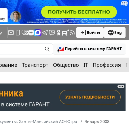
м
Войти
Eng
Перейти в систему ГАРАНТ
ование
Транспорт
Общество
IT
Профессия
П
окументы. Ханты-Мансийский АО-Югра
Январь 2008