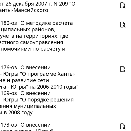
26 декабря 2007 г. N 209 "О
Ханты-Мансийского
 180-оз "О методике расчета
иципальных районов,
учета на территориях, где
естного самоуправления
номочиями по расчету и
"
 176-оз "О внесении
- Югры "О программе Ханты-
е и развитие сети
а - Югры" на 2006-2010 годы"
 169-оз "О внесении
 - Югры "О порядке решения
ления муниципальных
 в 2008 году"
 173-оз "О внесении
ного округа - Югры"